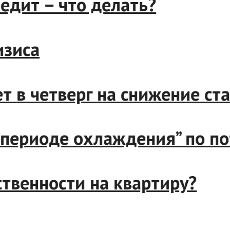
кредит – что делать?
кризиса
дет в четверг на снижение 
 о “периоде охлаждения” по
бственности на квартиру?