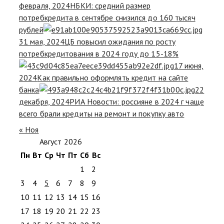
февраля, 2024
НБКИ: средний размер
потребкредита в сентябре снизился до 160 тысяч
рублей
31 мая, 2024
ЦБ повысил ожидания по росту
потребкредитования в 2024 году до 15-18%
17 июня,
2024
Как правильно оформлять кредит на сайте
банка
22
декабря, 2024
РИА Новости: россияне в 2024 г чаще
всего брали кредиты на ремонт и покупку авто
« Ноя
Август 2026
Пн
Вт
Ср
Чт
Пт
Сб
Вс
1
2
3
4
5
6
7
8
9
10
11
12
13
14
15
16
17
18
19
20
21
22
23