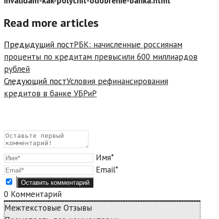
invalidam-kak-polychit-odobrenie-banka.html
Read more articles
Предыдущий пост
РБК: начисленные россиянам
проценты по кредитам превысили 600 миллиардов
рублей
Следующий пост
Условия рефинансирования
кредитов в банке УБРиР
Имя*
Email*
0
Комментарий
Межтекстовые Отзывы