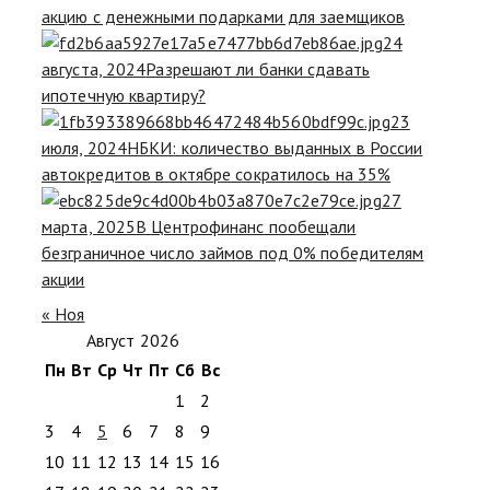
акцию с денежными подарками для заемщиков
24
августа, 2024
Разрешают ли банки сдавать
ипотечную квартиру?
23
июля, 2024
НБКИ: количество выданных в России
автокредитов в октябре сократилось на 35%
27
марта, 2025
В Центрофинанс пообещали
безграничное число займов под 0% победителям
акции
« Ноя
Август 2026
Пн
Вт
Ср
Чт
Пт
Сб
Вс
1
2
3
4
5
6
7
8
9
10
11
12
13
14
15
16