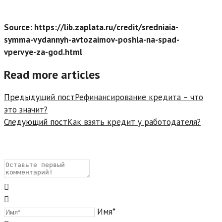
Source: https://lib.zaplata.ru/credit/sredniaia-
symma-vydannyh-avtozaimov-poshla-na-spad-
vpervye-za-god.html
Read more articles
Предыдущий пост
Рефинансирование кредита – что
это значит?
Следующий пост
Как взять кредит у работодателя?
Имя*