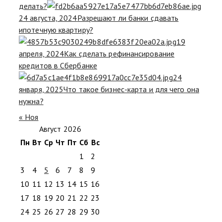
делать?
24 августа, 2024
Разрешают ли банки сдавать
ипотечную квартиру?
19
апреля, 2024
Как сделать рефинансирование
кредитов в Сбербанке
24
января, 2025
Что такое бизнес-карта и для чего она
нужна?
« Ноя
Август 2026
Пн
Вт
Ср
Чт
Пт
Сб
Вс
1
2
3
4
5
6
7
8
9
10
11
12
13
14
15
16
17
18
19
20
21
22
23
24
25
26
27
28
29
30